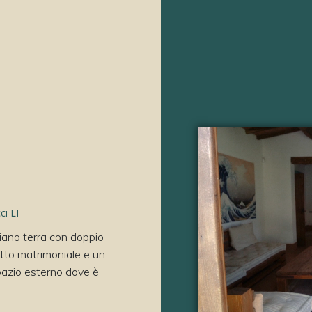
ci LI
iano terra con doppio
etto matrimoniale e un
pazio esterno dove è