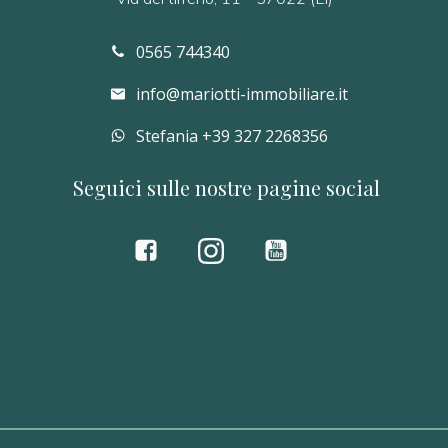
0565 744340
info@mariotti-immobiliare.it
Stefania +39 327 2268356
Seguici sulle nostre pagine social
Costa Etrusca Apartments ti offre i migliori appartamenti e
case vacanze per le tue vacanze in Toscana. Appartamenti
vicino al mare, appartamenti in campagna, le case vacanze
sono tutte disponibili per affitti estivi e affitti brevi. Scopri le
case vicino al mare per il tuo prossimo soggiorno in Toscana.